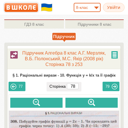
8-клас
ГДЗ
8 клас
Підручники
8 клас
Підручник Алгебра 8 клас А.Г. Мерзляк,
В.Б. Полонський, M.С. Якір (2008 рік)
Сторінка 78 з 253
§ 1. Раціональні вирази -
10. Функція у = k/x та її графік
Сторінка
77
79