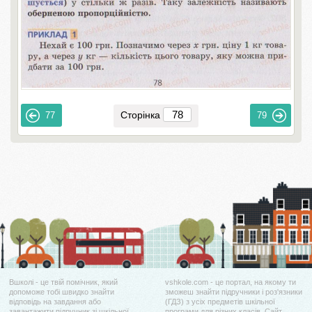
Сторінка
77
79
Вшколі - це твій помічник, який
vshkole.com - це портал, на якому ти
допоможе тобі швидко знайти
зможеш знайти підручники і роз'язники
відповідь на завдання або
(ГДЗ) з усіх предметів шкільної
завантажити підручник зі шкільної
програми для різних класів. Сайт