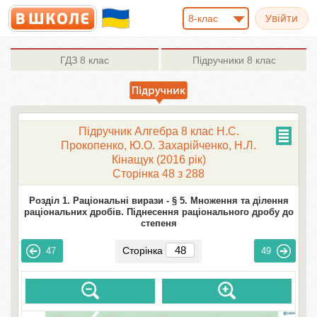
8-клас
ГДЗ
8 клас
Підручники
8 клас
Підручник Алгебра 8 клас Н.С.
Прокопенко, Ю.О. Захарійченко, Н.Л.
Кінащук (2016 рік)
Сторінка 48 з 288
Розділ 1. Раціональні вирази -
§ 5. Множення та ділення
раціональних дробів. Піднесення раціонального дробу до
степеня
Сторінка
47
49