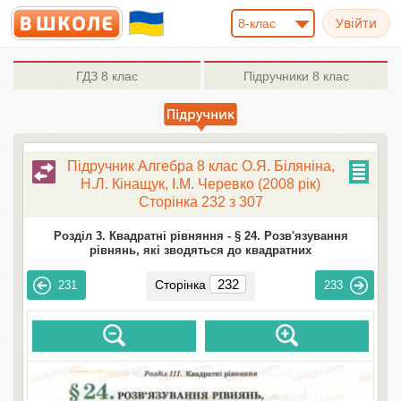
8-клас
ГДЗ
8 клас
Підручники
8 клас
Підручник Алгебра 8 клас О.Я. Біляніна,
Н.Л. Кінащук, І.М. Черевко (2008 рік)
Сторінка 232 з 307
Розділ 3. Квадратні рівняння -
§ 24. Розв'язування
рівнянь, які зводяться до квадратних
Сторінка
231
233