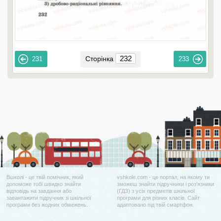
Сторінка
231
233
Вшколі - це твій помічник, який
vshkole.com - це портал, на якому ти
допоможе тобі швидко знайти
зможеш знайти підручники і роз'язники
відповідь на завдання або
(ГДЗ) з усіх предметів шкільної
завантажити підручник зі шкільної
програми для різних класів. Сайт
програми без жодних обмежень.
адаптовано під твій смартфон.