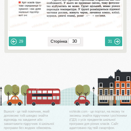
Сторінка
29
31
Вшколі - це твій помічник, який
vshkole.com - це портал, на якому ти
допоможе тобі швидко знайти
зможеш знайти підручники і роз'язники
відповідь на завдання або
(ГДЗ) з усіх предметів шкільної
завантажити підручник зі шкільної
програми для різних класів. Сайт
програми без жодних обмежень.
адаптовано під твій смартфон.