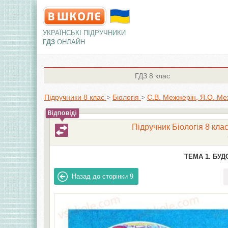
УКРАЇНСЬКІ ПІДРУЧНИКИ
ГДЗ
ОНЛАЙН
ГДЗ
8 клас
Підручники 8 клас
>
Біологія
>
С.В. Межжерін, Я.О. М
Підручник Біологія 8 кла
ТЕМА 1. БУД
Назад до сторінки
9