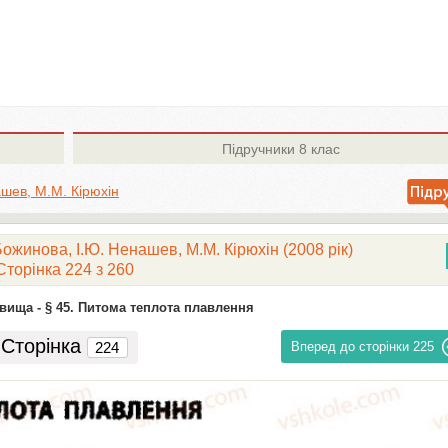
Підручники
8 клас
шев, М.М. Кірюхін
Божинова, І.Ю. Ненашев, М.М. Кірюхін (2008 рік)
Сторінка 224 з 260
явища -
§ 45. Питома теплота плавлення
Сторінка
Вперед до сторінки
225