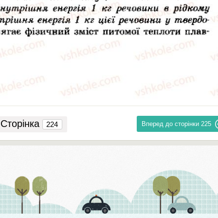
Сторінка
Вперед до сторінки
225