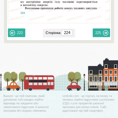
Сторінка
223
225
Вшколі - це твій помічник, який
vshkole.com - це портал, на якому ти
допоможе тобі швидко знайти
зможеш знайти підручники і роз'язники
відповідь на завдання або
(ГДЗ) з усіх предметів шкільної
завантажити підручник зі шкільної
програми для різних класів. Сайт
програми без жодних обмежень.
адаптовано під твій смартфон.