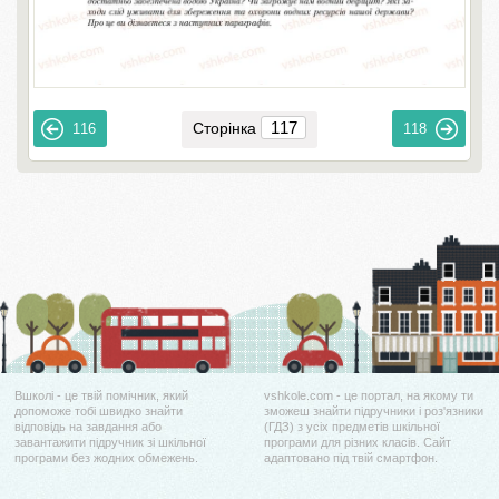
Сторінка
116
118
Вшколі - це твій помічник, який
vshkole.com - це портал, на якому ти
допоможе тобі швидко знайти
зможеш знайти підручники і роз'язники
відповідь на завдання або
(ГДЗ) з усіх предметів шкільної
завантажити підручник зі шкільної
програми для різних класів. Сайт
програми без жодних обмежень.
адаптовано під твій смартфон.