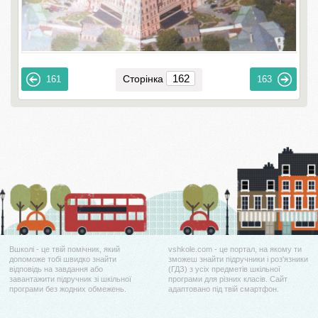
Сторінка
161
163
Вшколі - це твій помічник, який
vshkole.com - це портал, на якому ти
допоможе тобі швидко знайти
зможеш знайти підручники і роз'язники
відповідь на завдання або
(ГДЗ) з усіх предметів шкільної
завантажити підручник зі шкільної
програми для різних класів. Сайт
програми без жодних обмежень.
адаптовано під твій смартфон.