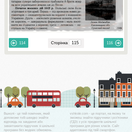
Сторінка
114
116
Вшколі - це твій помічник, який
vshkole.com - це портал, на якому ти
допоможе тобі швидко знайти
зможеш знайти підручники і роз'язники
відповідь на завдання або
(ГДЗ) з усіх предметів шкільної
завантажити підручник зі шкільної
програми для різних класів. Сайт
програми без жодних обмежень.
адаптовано під твій смартфон.