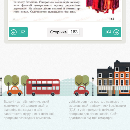
Сторінка
162
164
Вшколі - це твій помічник, який
vshkole.com - це портал, на якому ти
допоможе тобі швидко знайти
зможеш знайти підручники і роз'язники
відповідь на завдання або
(ГДЗ) з усіх предметів шкільної
завантажити підручник зі шкільної
програми для різних класів. Сайт
програми без жодних обмежень.
адаптовано під твій смартфон.