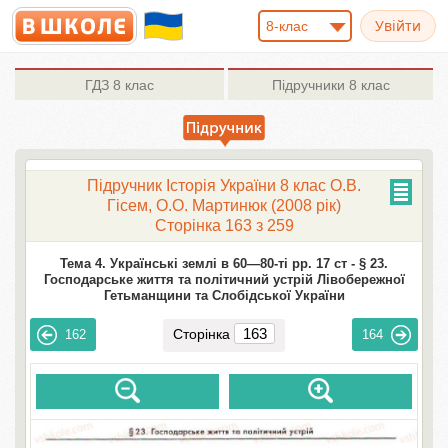
8-клас
ГДЗ
8 клас
Підручники
8 клас
Підручник Історія України 8 клас О.В.
Гісем, О.О. Мартинюк (2008 рік)
Сторінка 163 з 259
Тема 4. Українські землі в 60—80-ті рр. 17 ст -
§ 23.
Господарське життя та політичний устрій Лівобережної
Гетьманщини та Слобідської України
Сторінка
162
164