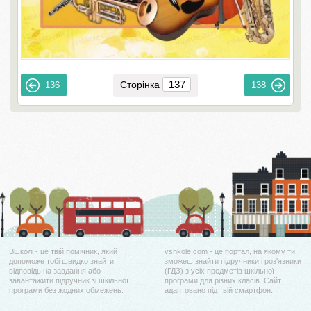
Сторінка
136
138
Вшколі - це твій помічник, який
vshkole.com - це портал, на якому ти
допоможе тобі швидко знайти
зможеш знайти підручники і роз'язники
відповідь на завдання або
(ГДЗ) з усіх предметів шкільної
завантажити підручник зі шкільної
програми для різних класів. Сайт
програми без жодних обмежень.
адаптовано під твій смартфон.