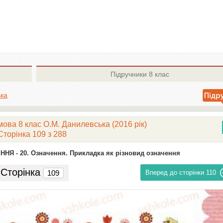
Підручники
8 клас
ька
мова 8 клас О.М. Данилевська (2016 рік)
Сторінка 109 з 288
ННЯ -
20. Означення. Прикладка як різновид означення
Сторінка
Вперед до сторінки
110