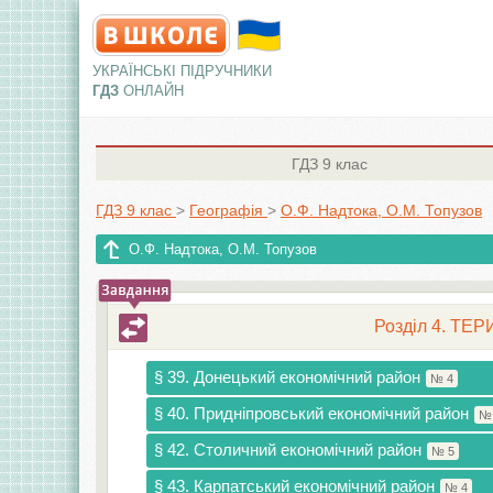
УКРАЇНСЬКІ ПІДРУЧНИКИ
ГДЗ
ОНЛАЙН
ГДЗ
9 клас
ГДЗ 9 клас
>
Географія
>
О.Ф. Надтока, О.М. Топузов
О.Ф. Надтока, О.М. Топузов
Розділ 4. Т
§ 39. Донецький економічний район
№ 4
§ 40. Придніпровський економічний район
№
§ 42. Столичний економічний район
№ 5
§ 43. Карпатський економічний район
№ 4