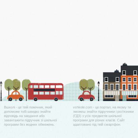
Вшколі - це твій помічник, який
vshkole.com - це портал, на якому ти
допоможе тобі швидко знайти
зможеш знайти підручники і роз'язники
відповідь на завдання або
(ГДЗ) з усіх предметів шкільної
завантажити підручник зі шкільної
програми для різних класів. Сайт
програми без жодних обмежень.
адаптовано під твій смартфон.