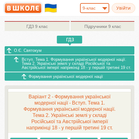
9-клас
ГДЗ
9 клас
Підручники
9 клас
О.Є. Святокум
Вступ. Тема 1. Формування української модерної нації.
Тема 2. Українські землі у складі Російської та
Австрійської імперії наприкінці 18 - у першій третині 19 ст.
Формування української модерної нації
Варіант 2 - Формування української
модерної нації - Вступ. Тема 1.
Формування української модерної нації.
Тема 2. Українські землі у складі
Російської та Австрійської імперії
наприкінці 18 - у першій третині 19 ст.