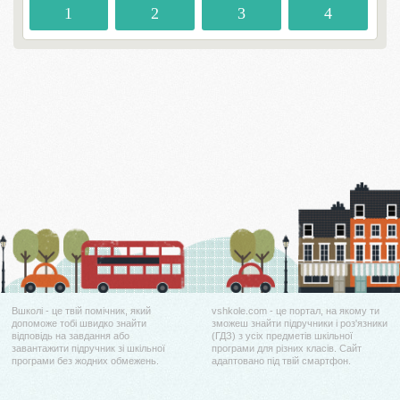
1
2
3
4
Вшколі - це твій помічник, який
vshkole.com - це портал, на якому ти
допоможе тобі швидко знайти
зможеш знайти підручники і роз'язники
відповідь на завдання або
(ГДЗ) з усіх предметів шкільної
завантажити підручник зі шкільної
програми для різних класів. Сайт
програми без жодних обмежень.
адаптовано під твій смартфон.