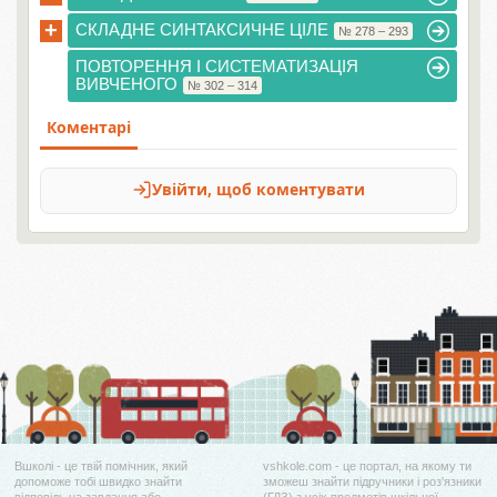
+
СКЛАДНЕ СИНТАКСИЧНЕ ЦІЛЕ
№ 278 – 293
ПОВТОРЕННЯ І СИСТЕМАТИЗАЦІЯ
ВИВЧЕНОГО
№ 302 – 314
Вшколі - це твій помічник, який
vshkole.com - це портал, на якому ти
допоможе тобі швидко знайти
зможеш знайти підручники і роз'язники