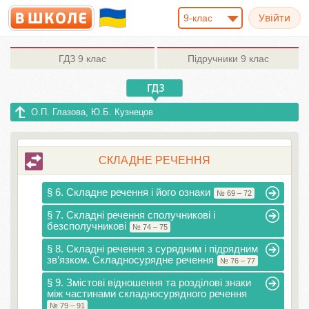
9-клас
ГДЗ
9 клас
Підручники
9 клас
О.П. Глазова, Ю.Б. Кузнецов
СКЛАДНЕ РЕЧЕННЯ
§ 6. Складне речення і його ознаки
№ 69 – 72
§ 7. Складні речення сполучникові і
безсполучникові
№ 74 – 75
§ 8. Складні речення з сурядним і підрядним
зв’язком. Складносурядне речення
№ 76 – 77
§ 9. Змістові відношення та розділові знаки
між частинами складносурядного речення
№ 79 – 91