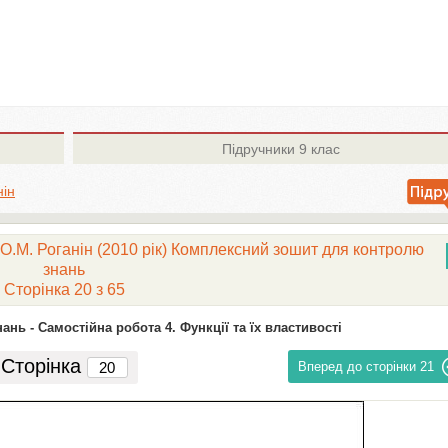
Підручники
9 клас
нін
 О.М. Роганін (2010 рік) Комплексний зошит для контролю
знань
Сторінка 20 з 65
ань -
Самостійна робота 4. Функції та їх властивості
Сторінка
Вперед до сторінки
21