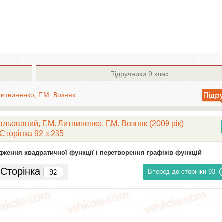
Підручники
9 клас
Литвиненко, Г.М. Возняк
льований, Г.М. Литвиненко, Г.М. Возняк (2009 рік)
Сторінка 92 з 285
ідження квадратичної функції і перетворення графіків функцій
Сторінка
Вперед до сторінки
93