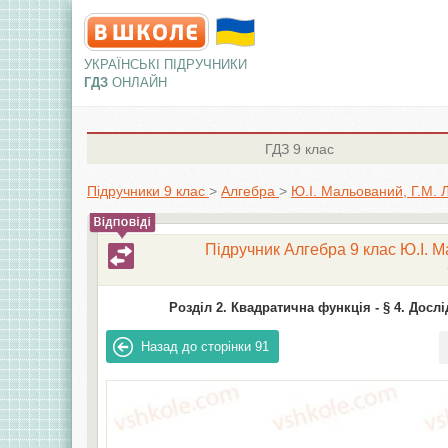
УКРАЇНСЬКІ ПІДРУЧНИКИ
ГДЗ
ОНЛАЙН
ГДЗ
9 клас
Підручники 9 клас
>
Алгебра
>
Ю.І. Мальований, Г.М. 
Підручник Алгебра 9 клас Ю.І. Ма
Розділ 2. Квадратична функція -
§ 4. Досл
Назад до сторінки
91