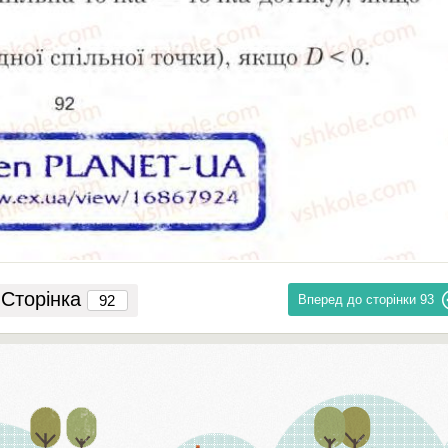
Сторінка
Вперед до сторінки
93