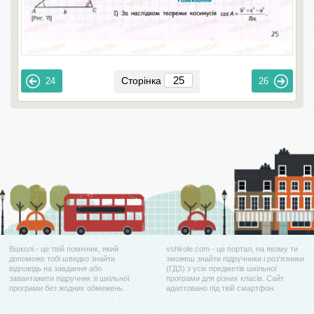
Сторінка
24
26
Вшколі - це твій помічник, який
vshkole.com - це портал, на якому ти
допоможе тобі швидко знайти
зможеш знайти підручники і роз'язники
відповідь на завдання або
(ГДЗ) з усіх предметів шкільної
завантажити підручник зі шкільної
програми для різних класів. Сайт
програми без жодних обмежень.
адаптовано під твій смартфон.