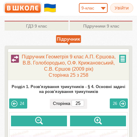
9-клас
ГДЗ
9 клас
Підручники
9 клас
Підручник Геометрія 9 клас А.П. Єршова,
В.В. Голобородько, О.Ф. Крижановський,
С.В. Єршов (2009 рік)
Сторінка 25 з 258
Розділ 1. Розв'язування трикутників -
§ 4. Основні задачі
на розв'язування трикутників
Сторінка
24
26