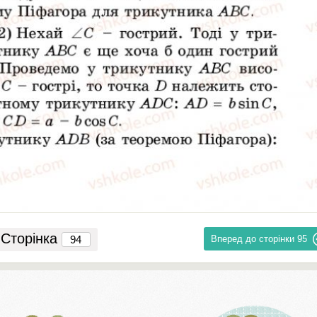
Сторінка
Вперед до сторінки
95