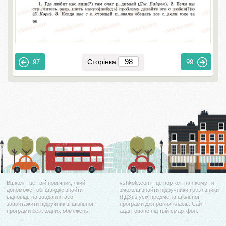
Сторінка
97
99
Вшколі - це твій помічник, який
vshkole.com - це портал, на якому ти
допоможе тобі швидко знайти
зможеш знайти підручники і роз'язники
відповідь на завдання або
(ГДЗ) з усіх предметів шкільної
завантажити підручник зі шкільної
програми для різних класів. Сайт
програми без жодних обмежень.
адаптовано під твій смартфон.