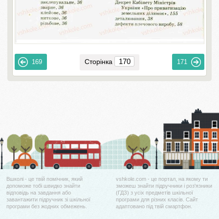
Сторінка
169
171
Вшколі - це твій помічник, який
vshkole.com - це портал, на якому ти
допоможе тобі швидко знайти
зможеш знайти підручники і роз'язники
відповідь на завдання або
(ГДЗ) з усіх предметів шкільної
завантажити підручник зі шкільної
програми для різних класів. Сайт
програми без жодних обмежень.
адаптовано під твій смартфон.