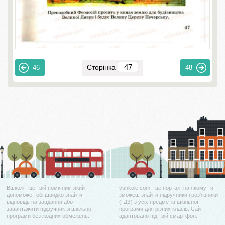
Сторінка
46
48
Вшколі - це твій помічник, який
vshkole.com - це портал, на якому ти
допоможе тобі швидко знайти
зможеш знайти підручники і роз'язники
відповідь на завдання або
(ГДЗ) з усіх предметів шкільної
завантажити підручник зі шкільної
програми для різних класів. Сайт
програми без жодних обмежень.
адаптовано під твій смартфон.