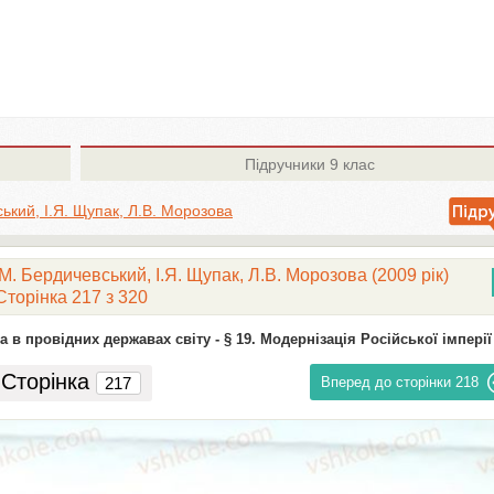
Підручники
9 клас
ький, І.Я. Щупак, Л.В. Морозова
М. Бердичевський, І.Я. Щупак, Л.В. Морозова (2009 рік)
Сторінка 217 з 320
а в провідних державах світу -
§ 19. Модернізація Російської імперії
Сторінка
Вперед до сторінки
218