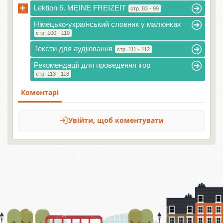
+
Lektion 6. MEINE FREIZEIT
стр. 83 - 99
Німецько-український словник у малюнках
стр. 100 - 110
Тексти для аудіювання
стр. 111 - 112
Рекомендації для проведення ігор
стр. 113 - 118