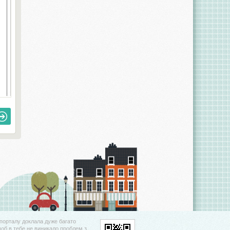
порталу доклала дуже багато
щоб в тебе не виникало проблем з