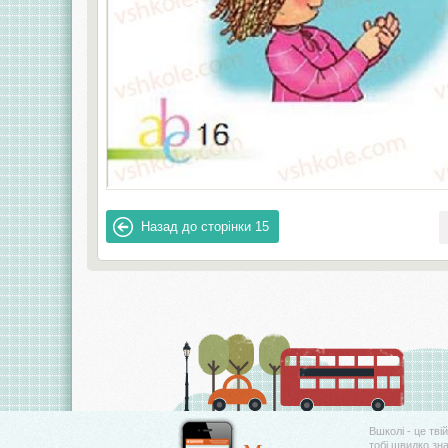
Назад до сторінки
15
Вшколі - це тві
тобі швидко зн