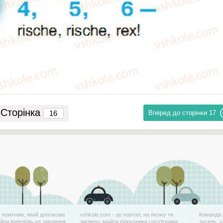
Сторінка
Вперед до сторінки
17
й помічник, який допоможе
vshkole.com - це портал, на якому ти
Команда 
айти відповідь на завдання
зможеш знайти підручники і роз'язники
зусиль, 