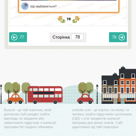
Сторінка
77
79
Вшколі - це твій помічник, який
vshkole.com - це портал, на якому ти
допоможе тобі швидко знайти
зможеш знайти підручники і роз'язники
відповідь на завдання або
(ГДЗ) з усіх предметів шкільної
завантажити підручник зі шкільної
програми для різних класів. Сайт
програми без жодних обмежень.
адаптовано під твій смартфон.