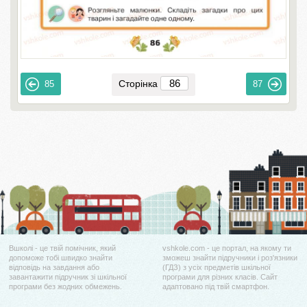
Сторінка
85
87
Вшколі - це твій помічник, який
vshkole.com - це портал, на якому ти
допоможе тобі швидко знайти
зможеш знайти підручники і роз'язники
відповідь на завдання або
(ГДЗ) з усіх предметів шкільної
завантажити підручник зі шкільної
програми для різних класів. Сайт
програми без жодних обмежень.
адаптовано під твій смартфон.