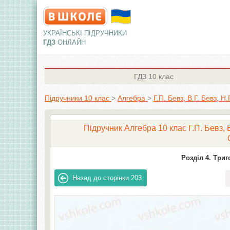
УКРАЇНСЬКІ ПІДРУЧНИКИ
ГДЗ
ОНЛАЙН
ГДЗ
10 клас
Підручники 10 клас
>
Алгебра
>
Г.П. Бевз, В.Г. Бевз, Н
Підручник Алгебра 10 клас Г.П. Бевз, 
Розділ 4. Триг
Назад до сторінки
203