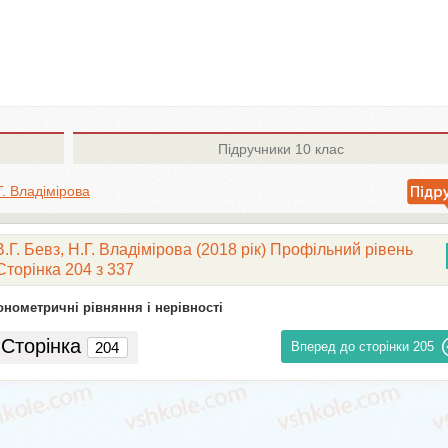
Підручники
10 клас
.Г. Владімірова
В.Г. Бевз, Н.Г. Владімірова (2018 рік) Профільний рівень
Сторінка 204 з 337
онометричні рівняння і нерівності
Сторінка
Вперед до сторінки
205