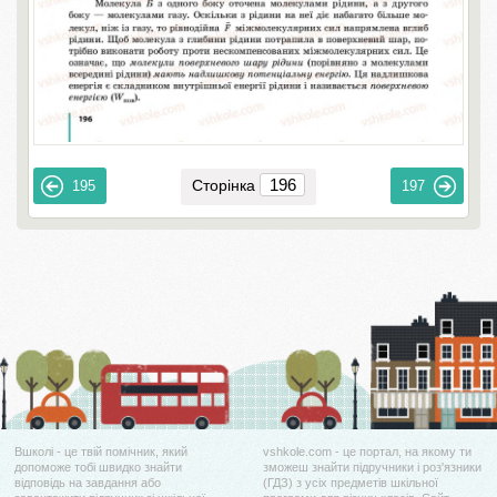
Сторінка
195
197
Вшколі - це твій помічник, який
vshkole.com - це портал, на якому ти
допоможе тобі швидко знайти
зможеш знайти підручники і роз'язники
відповідь на завдання або
(ГДЗ) з усіх предметів шкільної