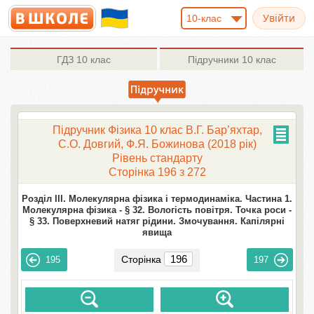
10-клас
ГДЗ
10 клас
Підручники
10 клас
Підручник Фізика 10 клас В.Г. Бар’яхтар,
С.О. Довгий, Ф.Я. Божинова (2018 рік)
Рівень стандарту
Сторінка 196 з 272
Розділ III. Молекулярна фізика і термодинаміка. Частина 1.
Молекулярна фізика -
§ 32. Вологість повітря. Точка роси -
§ 33. Поверхневий натяг рідини. Змочування. Капілярні
явища
Сторінка
195
197