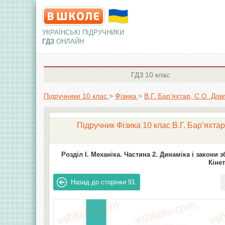
УКРАЇНСЬКІ ПІДРУЧНИКИ
ГДЗ
ОНЛАЙН
ГДЗ
10 клас
Підручники 10 клас
>
Фізика
>
В.Г. Бар’яхтар, С.О. До
Підручник Фізика 10 клас В.Г. Бар’яхтар
Розділ I. Механіка. Частина 2. Динаміка і закони 
Кіне
Назад до сторінки
91