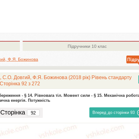
Підручники
10 клас
вгий, Ф.Я. Божинова
, С.О. Довгий, Ф.Я. Божинова (2018 рік) Рівень стандарту
Сторінка 92 з 272
збереження -
§ 14. Рівновага тіл. Момент сили -
§ 15. Механічна робота
тична енергія. Потужність
Сторінка
Вперед до сторінки
93