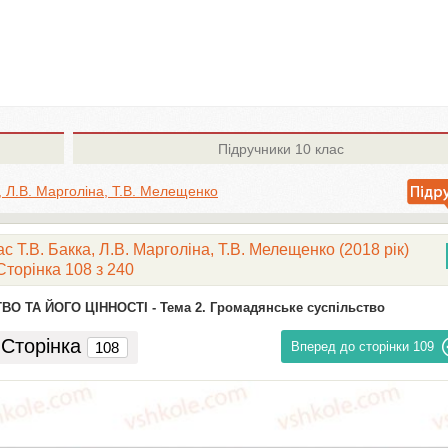
Підручники
10 клас
а, Л.В. Марголіна, Т.В. Мелещенко
 Т.В. Бакка, Л.В. Марголіна, Т.В. Мелещенко (2018 рік)
Сторінка 108 з 240
ВО ТА ЙОГО ЦІННОСТІ -
Тема 2. Громадянське суспільство
Сторінка
Вперед до сторінки
109