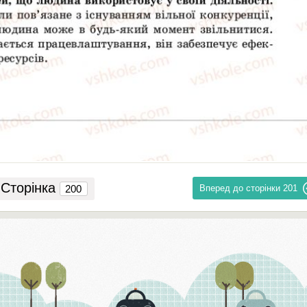
Сторінка
Вперед до сторінки
201