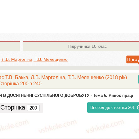
Підручники
10 клас
а, Л.В. Марголіна, Т.В. Мелещенко
 Т.В. Бакка, Л.В. Марголіна, Т.В. Мелещенко (2018 рік)
Сторінка 200 з 240
И В ДОСЯГНЕННІ СУСПІЛЬНОГО ДОБРОБУТУ -
Тема 6. Ринок праці
Сторінка
Вперед до сторінки
201