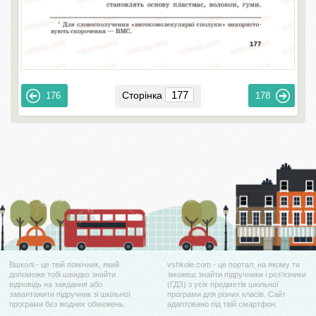
Сторінка
176
178
Вшколі - це твій помічник, який
vshkole.com - це портал, на якому ти
допоможе тобі швидко знайти
зможеш знайти підручники і роз'язники
відповідь на завдання або
(ГДЗ) з усіх предметів шкільної
завантажити підручник зі шкільної
програми для різних класів. Сайт
програми без жодних обмежень.
адаптовано під твій смартфон.