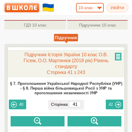
10-клас
ГДЗ
10 клас
Підручники
10 клас
Підручник Історія України 10 клас О.В.
Гісем, О.О. Мартинюк (2018 рік) Рівень
стандарту
Сторінка 41 з 243
§ 7. Проголошення Української Народної Республіки (УНР)
-
§ 8. Перша війна більшовицької Росії з УНР та
проголошення незалежності УНР
Сторінка
40
42