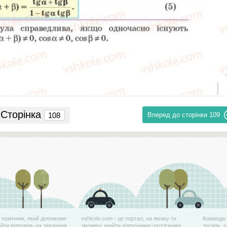
Сторінка
Вперед до сторінки
109
й помічник, який допоможе
vshkole.com - це портал, на якому ти
Команда 
айти відповідь на завдання
зможеш знайти підручники і роз'язники
зусиль, 