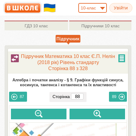
10-клас
ГДЗ
10 клас
Підручники
10 клас
Підручник Математика 10 клас Є.П. Нелін
(2018 рік) Рівень стандарту
Сторінка 88 з 328
Алгебра і початки аналізу -
§ 9. Графіки функцій синуса,
косинуса, тангенса і котангенса та їх властивості
Сторінка
87
89