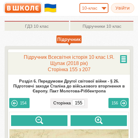
10-клас
ГДЗ
10 клас
Підручники
10 клас
Підручник Всесвітня історія 10 клас І.Я.
Щупак (2018 рік)
Сторінка 155 з 207
Розділ 6. Передумови Другої світової війни -
§ 26.
Підготовчі заходи Сталіна до військового вторгнення в
Європу. Пакт Молотова-Ріббентропа
Сторінка
154
156