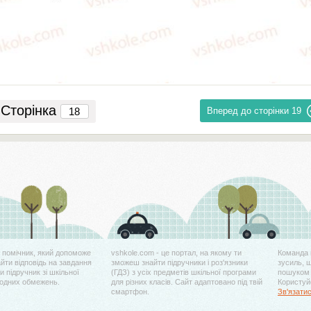
Сторінка
Вперед до сторінки
19
й помічник, який допоможе
vshkole.com - це портал, на якому ти
Команда 
айти відповідь на завдання
зможеш знайти підручники і роз'язники
зусиль, 
 підручник зі шкільної
(ГДЗ) з усіх предметів шкільної програми
пошуком 
жодних обмежень.
для різних класів. Сайт адаптовано під твій
Користуйс
смартфон.
Зв'язати