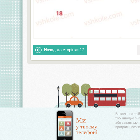
Назад до сторінки
17
Вшколі - це тві
Ми
тобі швидко зн
або завантажити
у твоєму
програми без 
телефоні