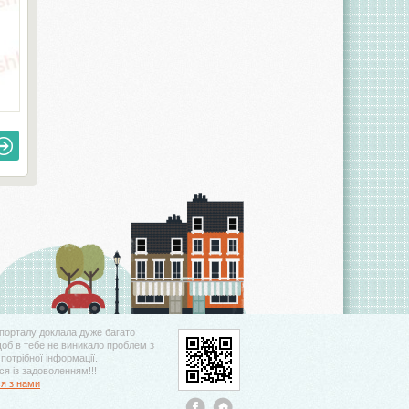
порталу доклала дуже багато
щоб в тебе не виникало проблем з
потрібної інформації.
я із задоволенням!!!
ся з нами