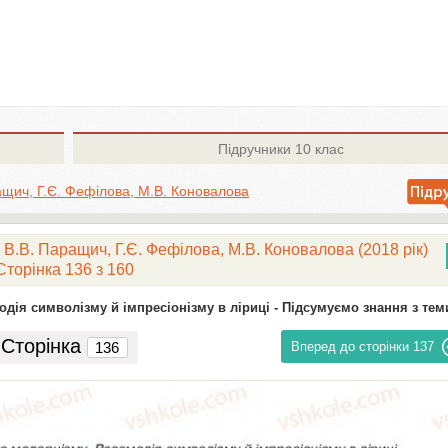
Підручники
10 клас
ащич, Г.Є. Фефілова, М.В. Коновалова
 В.В. Паращич, Г.Є. Фефілова, М.В. Коновалова (2018 рік)
Сторінка 136 з 160
дія символізму й імпресіонізму в ліриці -
Підсумуємо знання з тем
Сторінка
Вперед до сторінки
137