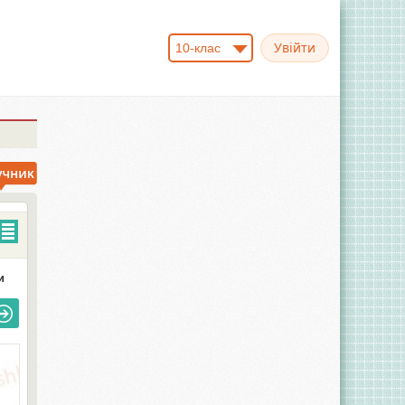
10-клас
и