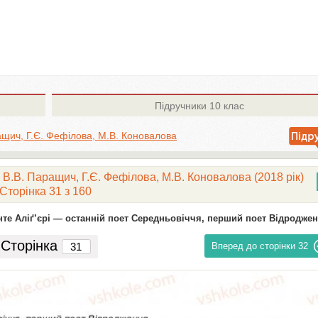
Підручники
10 клас
ащич, Г.Є. Фефілова, М.В. Коновалова
 В.В. Паращич, Г.Є. Фефілова, М.В. Коновалова (2018 рік)
Сторінка 31 з 160
нте Аліґ’єрі — останній поет Середньовіччя, перший поет Відродже
Сторінка
Вперед до сторінки
32