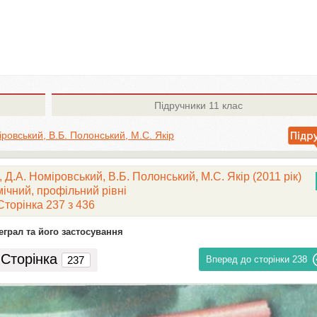
Підручники
11 клас
іровський, В.Б. Полонський, М.С. Якір
 Д.А. Номіровський, В.Б. Полонський, М.С. Якір (2011 рік)
ічний, профільний рівні
Сторінка 237 з 436
теграл та його застосування
Сторінка
Вперед до сторінки
238