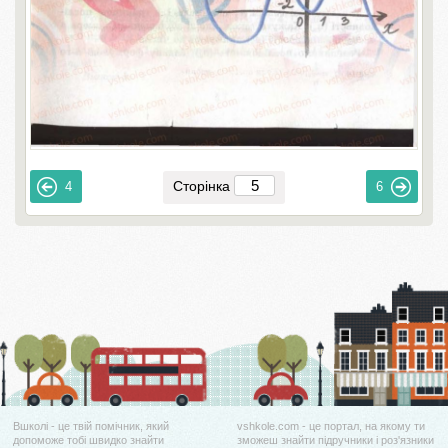
Сторінка
4
6
Вшколі - це твій помічник, який
vshkole.com - це портал, на якому ти
допоможе тобі швидко знайти
зможеш знайти підручники і роз'язники