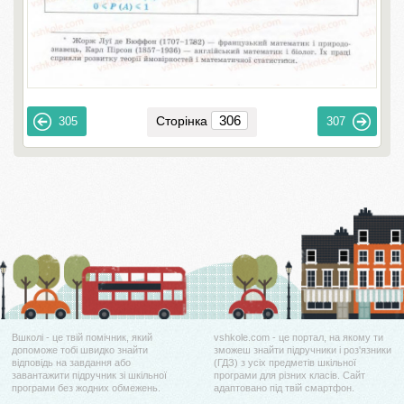
Сторінка
305
307
Вшколі - це твій помічник, який
vshkole.com - це портал, на якому ти
допоможе тобі швидко знайти
зможеш знайти підручники і роз'язники
відповідь на завдання або
(ГДЗ) з усіх предметів шкільної
завантажити підручник зі шкільної
програми для різних класів. Сайт
програми без жодних обмежень.
адаптовано під твій смартфон.