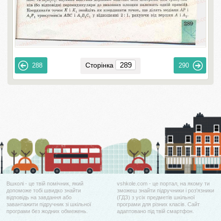
Сторінка
288
290
Вшколі - це твій помічник, який
vshkole.com - це портал, на якому ти
допоможе тобі швидко знайти
зможеш знайти підручники і роз'язники
відповідь на завдання або
(ГДЗ) з усіх предметів шкільної
завантажити підручник зі шкільної
програми для різних класів. Сайт
програми без жодних обмежень.
адаптовано під твій смартфон.