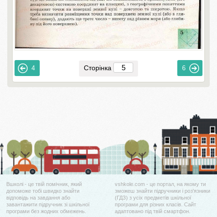
Сторінка
4
6
Вшколі - це твій помічник, який
vshkole.com - це портал, на якому ти
допоможе тобі швидко знайти
зможеш знайти підручники і роз'язники
відповідь на завдання або
(ГДЗ) з усіх предметів шкільної
завантажити підручник зі шкільної
програми для різних класів. Сайт
програми без жодних обмежень.
адаптовано під твій смартфон.