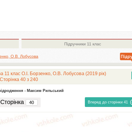
Підручники
11 клас
зенко, О.В. Лобусова
а 11 клас О.І. Борзенко, О.В. Лобусова (2019 рік)
Сторінка 40 з 240
відродження -
Максим Рильський
Сторінка
Вперед до сторінки
41