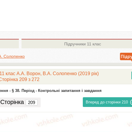
Підручники
11 клас
.А. Солопенко
1 клас А.А. Ворон, В.А. Солопенко (2019 рік)
Сторінка 209 з 272
ення -
§ 38. Період -
Контрольні запитання і завдання
Сторінка
Вперед до сторінки
210