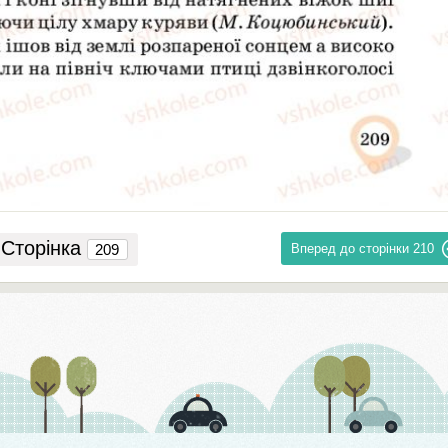
Сторінка
Вперед до сторінки
210